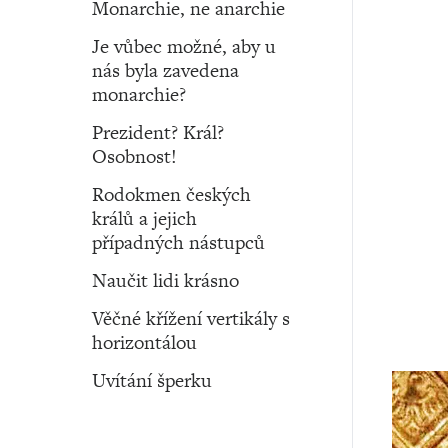
Monarchie, ne anarchie
Je vůbec možné, aby u
nás byla zavedena
monarchie?
Prezident? Král?
Osobnost!
Rodokmen českých
králů a jejich
případných nástupců
Naučit lidi krásno
Věčné křížení vertikály s
horizontálou
Uvítání šperku
Monarchie ‧ 21. září ‧ 2023