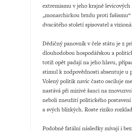
extremismu v jeho krajně levicových 
„monarchickou brzdu proti fašismu“ si
dvacátého století spisovatel a vizion
Dědičný panovník v čele státu je z p
dlouhodobou hospodářskou a politick
totiž opět padají na jeho hlavu, pří
stimul k zodpovědnosti absentuje u
Volený politik navíc často osciluje m
nastává při mizivé šanci na znovuzvo
neboli zneužití politického postave
a svých blízkých. Roste riziko rozkl
Podobně fatální následky mívají i b