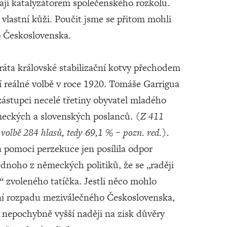
vají katalyzátorem společenského rozkolu.
 vlastní kůži. Poučit jsme se přitom mohli
o Československa.
ráta královské stabilizační kotvy přechodem
ní reálné volbě v roce 1920. Tomáše Garrigua
ástupci necelé třetiny obyvatel mladého
eckých a slovenských poslanců.
(Z 411
 volbě 284 hlasů, tedy 69,1 % – pozn. red.).
 pomoci perzekuce jen posílila odpor
ednoho z německých politiků, že se „raději
z“ zvoleného tatíčka. Jestli něco mohlo
ení rozpadu meziválečného Československa,
 nepochybně vyšší naději na zisk důvěry