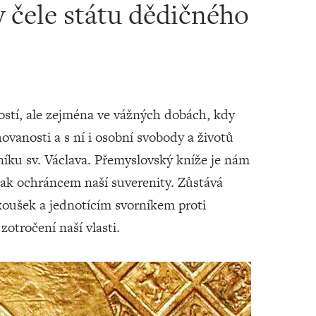
v čele státu dědičného
ostí, ale zejména ve vážných dobách, kdy
ovanosti a s ní i osobní svobody a životů
íku sv. Václava. Přemyslovský kníže je nám
tak ochráncem naší suverenity. Zůstává
oušek a jednotícím svorníkem proti
otročení naší vlasti.