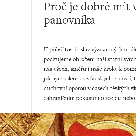
Proč je dobré mít 
panovníka
U příležitosti oslav významných udál
pociťujeme ohrožení naší státní svrch
nás všech, směřují naše kroky k pomn
jak symbolem křesťanských ctností, 
duchovní oporou v časech těžkých zk
zahraničním pokusům o rozbití nebo z