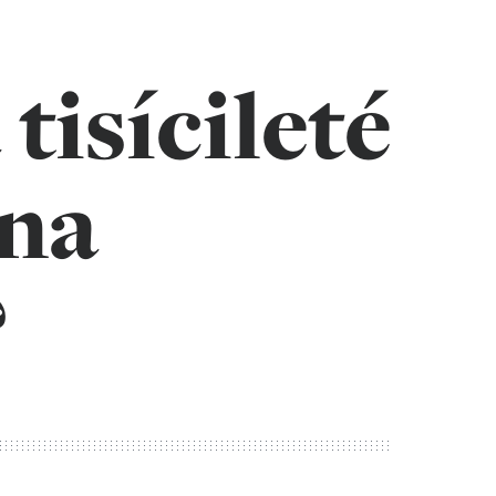
tisícileté
 na
?