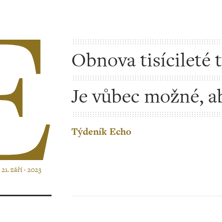
Obnova tisícileté 
na obzoru?
Je vůbec možné, a
byla zavedena mon
Týdeník Echo
21. září ‧ 2023