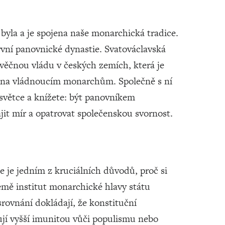
byla a je spojena naše monarchická tradice.
první panovnické dynastie. Svatováclavská
ěčnou vládu v českých zemích, která je
na vládnoucím monarchům. Společně s ní
 světce a knížete: být panovníkem
jit mír a opatrovat společenskou svornost.
e je jedním z kruciálních důvodů, proč si
mě institut monarchické hlavy státu
srovnání dokládají, že konstituční
jí vyšší imunitou vůči populismu nebo