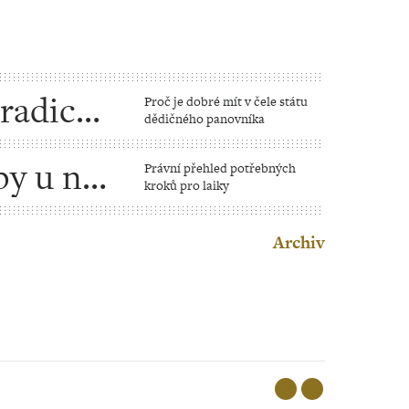
tradice
Proč je dobré mít v čele státu
dědičného panovníka
by u nás
Právní přehled potřebných
kroků pro laiky
archie?
Archiv