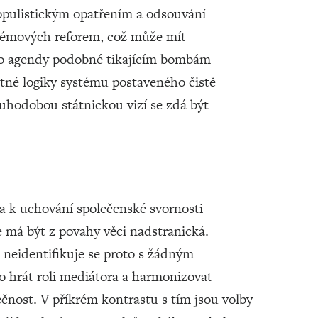
 populistickým opatřením a odsouvání
témových reforem, což může mít
Tyto agendy podobné tikajícím bombám
otné logiky systému postaveného čistě
ouhodobou státnickou vizí se zdá být
k uchování společenské svornosti
ce má být z povahy věci nadstranická.
 neidentifikuje se proto s žádným
o hrát roli mediátora a harmonizovat
čnost. V příkrém kontrastu s tím jsou volby