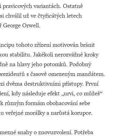
i pravicových variantách. Ostatně
 chválil už ve čtyřicátých letech
ář George Orwell.
rincipu tohoto zřízení motivován bránit
ou stabilitu. Jakékoli nerozvážné kroky
padně na hlavy jeho potomků. Podobný
 prezidentů s časově omezeným mandátem.
ezi dvěma destruktivními přístupy. První
lení, kdy následuje efekt „urvi, co můžeš“
ní k různým formám obohacování sebe
adu veřejné morálky a narůstá korupce.
ezmezné snahy o znovuzvolení. Potřeba