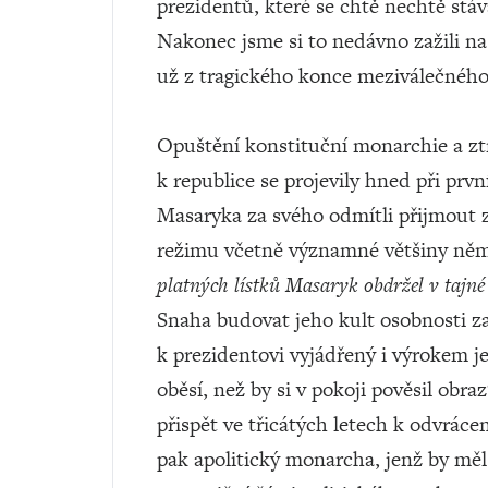
prezidentů, které se chtě nechtě stá
Nakonec jsme si to nedávno zažili na
už z tragického konce meziválečnéh
Opuštění konstituční monarchie a zt
k republice se projevily hned při prv
Masaryka za svého odmítli přijmout z
režimu včetně významné většiny něm
platných lístků Masaryk obdržel v tajné
Snaha budovat jeho kult osobnosti za
k prezidentovi vyjádřený i výrokem j
oběsí, než by si v pokoji pověsil obra
přispět ve třicátých letech k odvrác
pak apolitický monarcha, jenž by měl