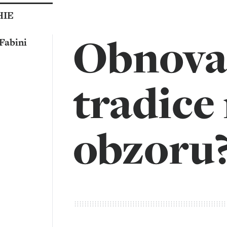
IE
Obnova 
Fabini
tradice
obzoru