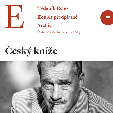
Týdeník Echo
Koupit předplatné
Archiv
Číslo 46 ‧ 16. listopadu ‧ 2023
Český kníže