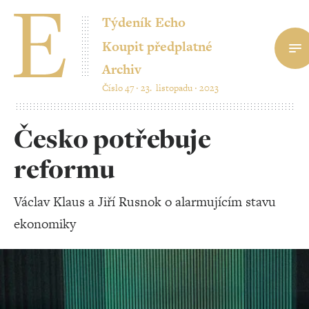
Týdeník Echo
Koupit předplatné
Archiv
Číslo 47 ‧ 23. listopadu ‧ 2023
Česko potřebuje
reformu
Václav Klaus a Jiří Rusnok o alarmujícím stavu
ekonomiky