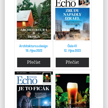
Architektura a design
Číslo 41
19. října 2023
12. října 2023
Přečíst
Přečíst