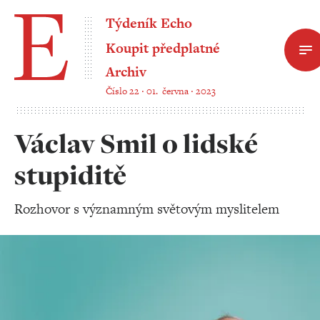
Týdeník Echo
Koupit předplatné
Archiv
Číslo 22 ‧ 01. června ‧ 2023
Václav Smil o lidské
stupiditě
Rozhovor s významným světovým myslitelem