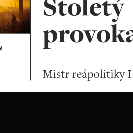
Stoletý
provok
ně
u
Mistr reápolitiky 