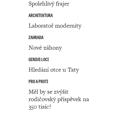
Spolehlivý frajer
ARCHITEKTURA
Laboratoř modernity
ZAHRADA
Nové záhony
GENIUS LOCI
Hledání otce u Taty
PRO A PROTI
Měl by se zvýšit
rodičovský příspěvek na
350 tisíc?