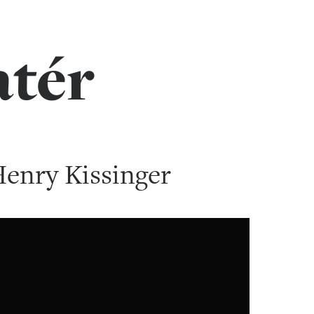
atér
Henry Kissinger