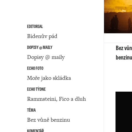
EDITORIAL
Bidenův pád
Bez vů
DOPISY @ MAILY
benzin
Dopisy @ maily
ECHO FOTO
Moře jako skládka
ECHO TÝDNE
Rammsteini, Fico a dluh
TÉMA
Bez vůně benzinu
KOMENTÁŘ