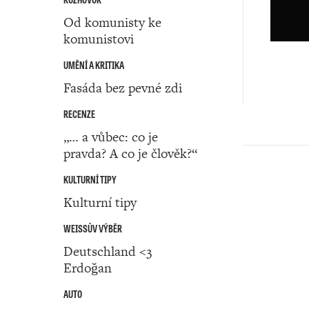
Od komunisty ke
komunistovi
UMĚNÍ A KRITIKA
Fasáda bez pevné zdi
RECENZE
„… a vůbec: co je
pravda? A co je člověk?“
KULTURNÍ TIPY
Kulturní tipy
WEISSŮV VÝBĚR
Deutschland <3
Erdoğan
AUTO