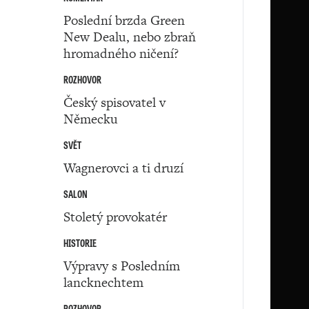
Poslední brzda Green
New Dealu, nebo zbraň
hromadného ničení?
ROZHOVOR
Český spisovatel v
Německu
SVĚT
Wagnerovci a ti druzí
SALON
Stoletý provokatér
HISTORIE
Výpravy s Posledním
lancknechtem
ROZHOVOR