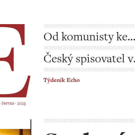
Od komunisty ke
komunistovi
Český spisovatel v
Německu
Týdeník Echo
. června ‧ 2023