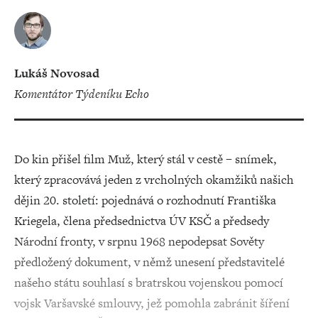
Lukáš Novosad
Komentátor Týdeníku Echo
Do kin přišel film Muž, který stál v cestě – snímek,
který zpracovává jeden z vrcholných okamžiků našich
dějin 20. století: pojednává o rozhodnutí Františka
Kriegela, člena předsednictva ÚV KSČ a předsedy
Národní fronty, v srpnu 1968 nepodepsat Sověty
předložený dokument, v němž unesení představitelé
našeho státu souhlasí s bratrskou vojenskou pomocí
vojsk Varšavské smlouvy, jež pomohla zabránit šíření