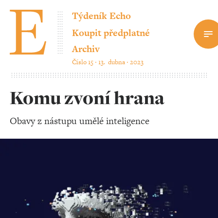
Týdeník Echo
Koupit předplatné
Archiv
Číslo 15 ‧ 13. dubna ‧ 2023
Komu zvoní hrana
Obavy z nástupu umělé inteligence