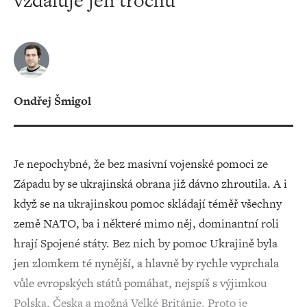
vzdaluje jen trochu
Ondřej Šmigol
Je nepochybné, že bez masivní vojenské pomoci ze
Západu by se ukrajinská obrana již dávno zhroutila. A i
když se na ukrajinskou pomoc skládají téměř všechny
země NATO, ba i některé mimo něj, dominantní roli
hrají Spojené státy. Bez nich by pomoc Ukrajině byla
jen zlomkem té nynější, a hlavně by rychle vyprchala
vůle evropských států pomáhat, nejspíš s výjimkou
Polska, Česka a možná Velké Británie. Proto je