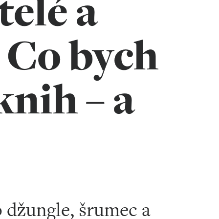
telé a
. Co bych
knih – a
o džungle, šrumec a