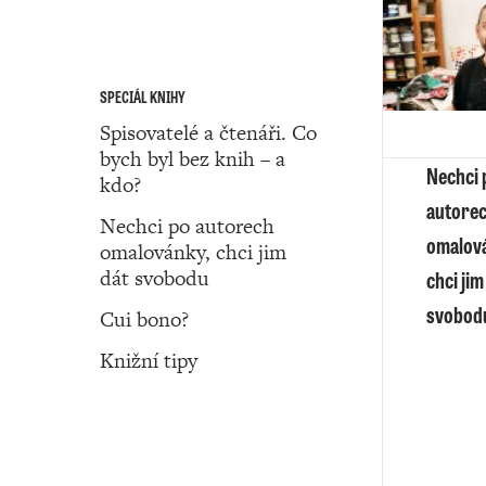
SPECIÁL KNIHY
Spisovatelé a čtenáři. Co
bych byl bez knih – a
Nechci 
kdo?
autore
Nechci po autorech
omalov
omalovánky, chci jim
dát svobodu
chci jim
svobod
Cui bono?
Knižní tipy