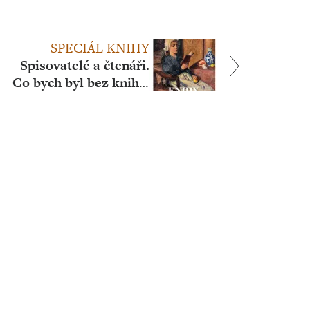
SPECIÁL KNIHY
Spisovatelé a čtenáři.
Co bych byl bez knih –
a kdo?