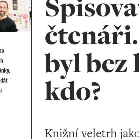
Spisova
čtenáři
byl bez 
po
ch
ánky,
kdo?
 dát
u
Knižní veletrh jak