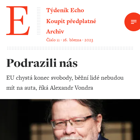
Týdeník Echo
Koupit předplatné
Archiv
Číslo 11 ‧ 16. března ‧ 2023
Podrazili nás
EU chystá konec svobody, běžní lidé nebudou
mít na auta, říká Alexandr Vondra