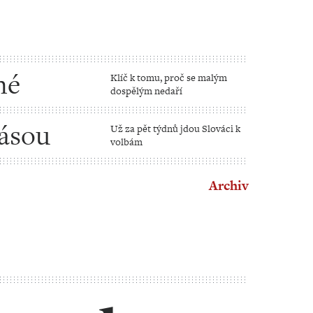
né
Klíč k tomu, proč se malým
dospělým nedaří
pásou
Už za pět týdnů jdou Slováci k
volbám
Archiv