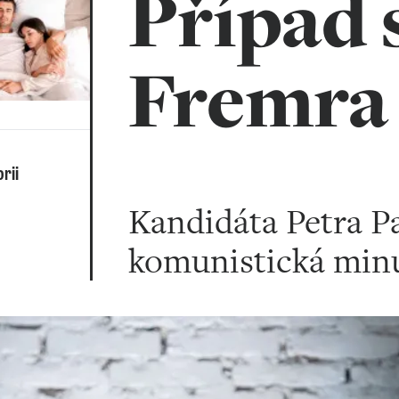
Případ 
Fremra
rii
Kandidáta Petra P
komunistická min