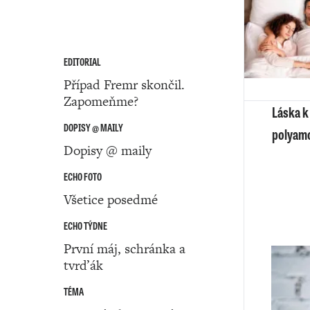
EDITORIAL
Případ Fremr skončil.
Zapomeňme?
Láska k
DOPISY @ MAILY
polyamo
Dopisy @ maily
ECHO FOTO
Všetice posedmé
ECHO TÝDNE
První máj, schránka a
tvrďák
TÉMA