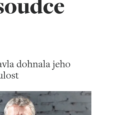
soudce
avla dohnala jeho
ulost