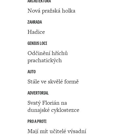
ARCHITEKTURA
Nová pražská holka
ZAHRADA
Hadice
GENIUS LOCI
Odčinění hříchů
prachatických
AUTO
Stále ve skvělé formě
ADVERTORIAL
Svatý Florián na
dunajské cyklostezce
PRO A PROTI
Mají mít učitelé výsadní