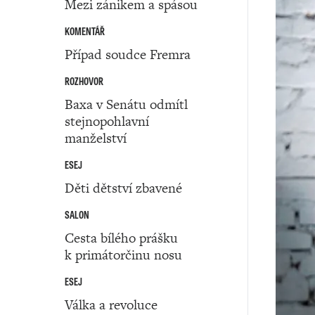
Mezi zánikem a spásou
KOMENTÁŘ
Případ soudce Fremra
ROZHOVOR
Baxa v Senátu odmítl
stejnopohlavní
manželství
ESEJ
Děti dětství zbavené
SALON
Cesta bílého prášku
k primátorčinu nosu
ESEJ
Válka a revoluce