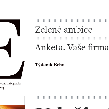
Zelené ambice
Anketa. Vaše firma
udržitelnost
Týdeník Echo
 02. listopadu ‧
023