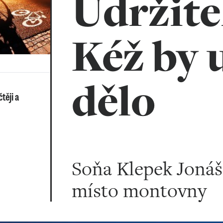
Udržite
Kéž by 
dělo
těji a
Soňa Klepek Joná
místo montovny