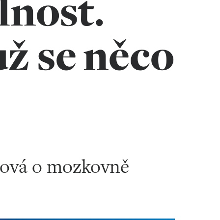
lnost.
už se něco
šová o mozkovně