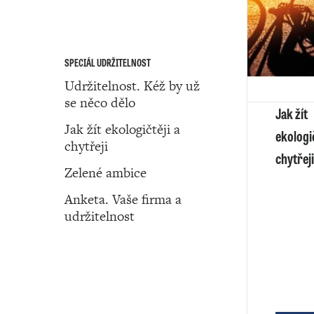
SPECIÁL UDRŽITELNOST
Udržitelnost. Kéž by už
se něco dělo
Jak žít
Jak žít ekologičtěji a
ekologič
chytřeji
chytřeji
Zelené ambice
Anketa. Vaše firma a
udržitelnost