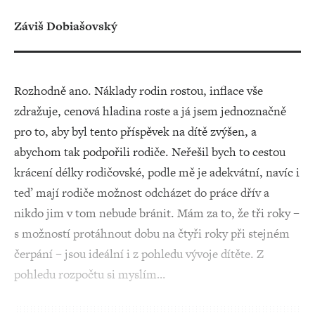
Záviš Dobiašovský
Rozhodně ano. Náklady rodin rostou, inflace vše
zdražuje, cenová hladina roste a já jsem jednoznačně
pro to, aby byl tento příspěvek na dítě zvýšen, a
abychom tak podpořili rodiče. Neřešil bych to cestou
krácení délky rodičovské, podle mě je adekvátní, navíc i
teď mají rodiče možnost odcházet do práce dřív a
nikdo jim v tom nebude bránit. Mám za to, že tři roky –
s možností protáhnout dobu na čtyři roky při stejném
čerpání – jsou ideální i z pohledu vývoje dítěte. Z
pohledu rozpočtu si myslím…