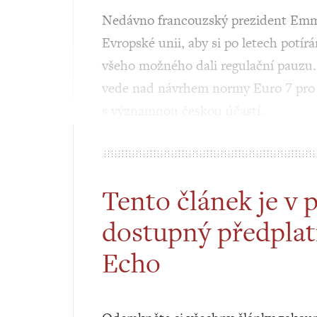
Nedávno francouzský prezident Emma
Evropské unii, aby si po letech potír
všeho možného dali regulační pauzu. 
vede nad návrhem normy Euro 7 pro e
s významnou českou účastí.
Tento článek je v 
dostupný předplat
Echo