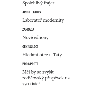
Spolehlivý frajer
ARCHITEKTURA
Laboratoř modernity
ZAHRADA
Nové záhony
GENIUS LOCI
Hledání otce u Taty
PRO A PROTI
Měl by se zvýšit
rodičovský příspěvek na
350 tisíc?
Číslo 23 ‧ 08. června ‧ 2023