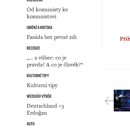
Od komunisty ke
komunistovi
UMĚNÍ A KRITIKA
Fasáda bez pevné zdi
Přih
RECENZE
„… a vůbec: co je
pravda? A co je člověk?“
KULTURNÍ TIPY
Kulturní tipy
WEISSŮV VÝBĚR
Deutschland <3
Erdoğan
AUTO