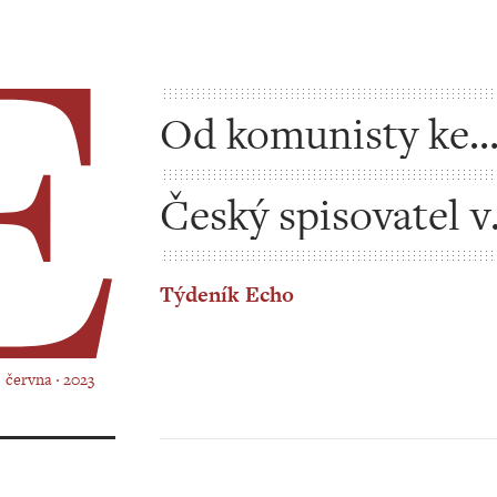
Od komunisty ke
komunistovi
Český spisovatel v
Německu
Týdeník Echo
. června ‧ 2023