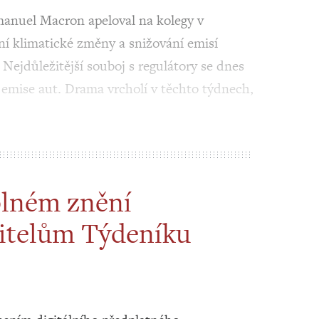
nuel Macron apeloval na kolegy v
ání klimatické změny a snižování emisí
Nejdůležitější souboj s regulátory se dnes
mise aut. Drama vrcholí v těchto týdnech,
plném znění
itelům Týdeníku