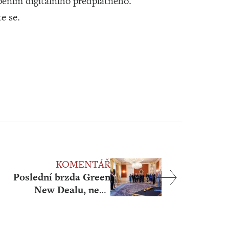
ením digitálního předplatného.
te se.
KOMENTÁŘ
Poslední brzda Green
New Dealu, nebo
zbraň hromadného
ničení?