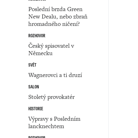
Poslední brzda Green
New Dealu, nebo zbraň
hromadného ničení?
ROZHOVOR
Český spisovatel v
Německu
SVĚT
Wagnerovci a ti druzí
SALON
Stoletý provokatér
HISTORIE
Výpravy s Posledním
lancknechtem
ROZHOVOR