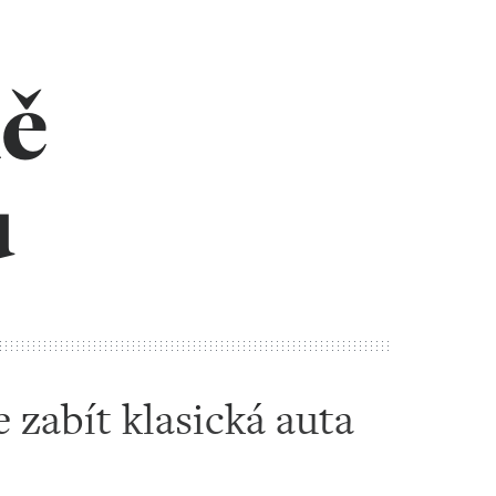
ně
u
zabít klasická auta