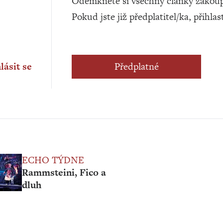
Odemkněte si všechny články zakoup
Pokud jste již předplatitel/ka, přihlas
lásit se
Předplatné
ECHO TÝDNE
Rammsteini, Fico a
dluh