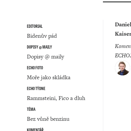
Danie
EDITORIAL
Kaise
Bidenův pád
komentátor
DOPISY @ MAILY
ECHO2
Dopisy @ maily
ECHO FOTO
Moře jako skládka
ECHO TÝDNE
Rammsteini, Fico a dluh
TÉMA
Bez vůně benzinu
KOMENTÁŘ