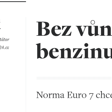
Bez vů
l
r
benzin
4.cz
Norma Euro 7 chce 