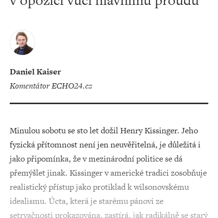
v opozici vůči hlavnímu proudu
Daniel Kaiser
komentátor ECHO24.cz
Minulou sobotu se sto let dožil Henry Kissinger. Jeho
fyzická přítomnost není jen neuvěřitelná, je důležitá i
jako připomínka, že v mezinárodní politice se dá
přemýšlet jinak. Kissinger v americké tradici zosobňuje
realistický přístup jako protiklad k wilsonovskému
idealismu. Úcta, která je starému pánovi ze
setrvačnosti prokazována, zastírá, jak radikálně se starý