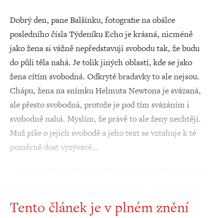
Dobrý den, pane Balšínku, fotografie na obálce
posledního čísla Týdeníku Echo je krásná, nicméně
jako žena si vážně nepředstavuji svobodu tak, že budu
do půli těla nahá. Je tolik jiných oblastí, kde se jako
žena cítím svobodná. Odkryté bradavky to ale nejsou.
Chápu, žena na snímku Helmuta Newtona je svázaná,
ale přesto svobodná, protože je pod tím svázáním i
svobodně nahá. Myslím, že právě to ale ženy nechtějí.
Muž píše o jejich svobodě a jeho text se vztahuje k té
poměrně dost vyzývavé…
Tento článek je v plném znění