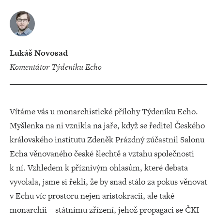
Lukáš Novosad
Komentátor Týdeníku Echo
Vítáme vás u monarchistické přílohy Týdeníku Echo.
Myšlenka na ni vznikla na jaře, když se ředitel Českého
královského institutu Zdeněk Prázdný zúčastnil Salonu
Echa věnovaného české šlechtě a vztahu společnosti
k ní. Vzhledem k příznivým ohlasům, které debata
vyvolala, jsme si řekli, že by snad stálo za pokus věnovat
v Echu víc prostoru nejen aristokracii, ale také
monarchii – státnímu zřízení, jehož propagaci se ČKI