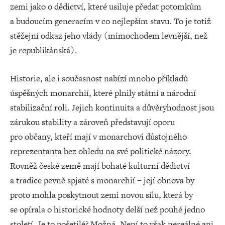
zemi jako o dědictví, které usiluje předat potomkům
a budoucím generacím v co nejlepším stavu. To je totiž
stěžejní odkaz jeho vlády (mimochodem levnější, než
je republikánská).
Historie, ale i současnost nabízí mnoho příkladů
úspěšných monarchií, které plnily státní a národní
stabilizační roli. Jejich kontinuita a důvěryhodnost jsou
zárukou stability a zároveň představují oporu
pro občany, kteří mají v monarchovi důstojného
reprezentanta bez ohledu na své politické názory.
Rovněž české země mají bohaté kulturní dědictví
a tradice pevně spjaté s monarchií – její obnova by
proto mohla poskytnout zemi novou sílu, která by
se opírala o historické hodnoty delší než pouhé jedno
století. Je to pošetilé? Možná. Není to však nereálné ani