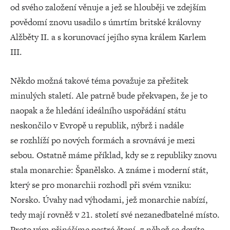
od svého založení věnuje a jež se hlouběji ve zdejším
povědomí znovu usadilo s úmrtím britské královny
Alžběty II. a s korunovací jejího syna králem Karlem
III.
Někdo možná takové téma považuje za přežitek
minulých staletí. Ale patrně bude překvapen, že je to
naopak a že hledání ideálního uspořádání státu
neskončilo v Evropě u republik, nýbrž i nadále
se rozhlíží po nových formách a srovnává je mezi
sebou. Ostatně máme příklad, kdy se z republiky znovu
stala monarchie: Španělsko. A známe i moderní stát,
který se pro monarchii rozhodl při svém vzniku:
Norsko. Úvahy nad výhodami, jež monarchie nabízí,
tedy mají rovněž v 21. století své nezanedbatelné místo.
Proto vám přinášíme pestré čtení, z něhož se dovíte,