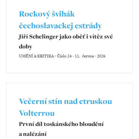
Rockový švihák
čechoslavackej estrády
Jiří Schelinger jako oběť i vítěz své
doby
UMĚNÍ A KRITIKA
-
Číslo 24 ‧ 11. června ‧ 2026
Večerní stín nad etruskou
Volterrou
První díl toskánského bloudění
a nalézání