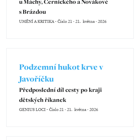
u Máchy, Černického a Novákové
s Brázdou
UMĚNÍ A KRITIKA
-
Číslo 21 ‧ 21. května ‧ 2026
Podzemní hukot krve v
Javoříčku
Předposlední díl cesty po kraji
dětských říkanek
GENIUS LOCI
-
Číslo 21 ‧ 21. května ‧ 2026