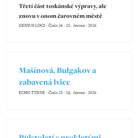
Třetí část toskánské výpravy, ale
znovu v onom čarovném městě
GENIUS LOCI
-
Číslo 26 ‧ 25. června ‧ 2026
Mašínová, Bulgakov a
zabavená lvice
ECHO TÝDNE
-
Číslo 25 ‧ 18. června ‧ 2026
Půlstoletí s prokletými