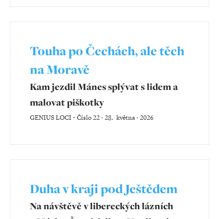
Touha po Čechách, ale těch
na Moravě
Kam jezdil Mánes splývat s lidem a
malovat piškotky
GENIUS LOCI
-
Číslo 22 ‧ 28. května ‧ 2026
Duha v kraji pod Ještědem
Na návštěvě v libereckých lázních