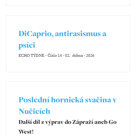
DiCaprio, antirasismus a
psíci
ECHO TÝDNE
-
Číslo 14 ‧ 02. dubna ‧ 2026
Poslední hornická svačina v
Nučicích
Další díl z výprav do Zápraží aneb Go
West!