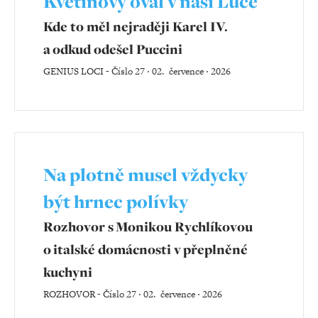
Květinový ovál v naší Luce
Kde to měl nejraději Karel IV.
a odkud odešel Puccini
GENIUS LOCI
-
Číslo 27 ‧ 02. července ‧ 2026
Na plotně musel vždycky
být hrnec polívky
Rozhovor s Monikou Rychlíkovou
o italské domácnosti v přeplněné
kuchyni
ROZHOVOR
-
Číslo 27 ‧ 02. července ‧ 2026