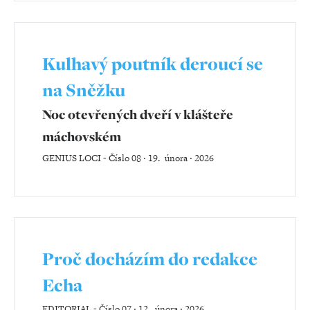
Kulhavý poutník deroucí se
na Sněžku
Noc otevřených dveří v klášteře
máchovském
GENIUS LOCI
-
Číslo 08 ‧ 19. února ‧ 2026
Proč docházím do redakce
Echa
EDITORIAL
-
Číslo 07 ‧ 12. února ‧ 2026