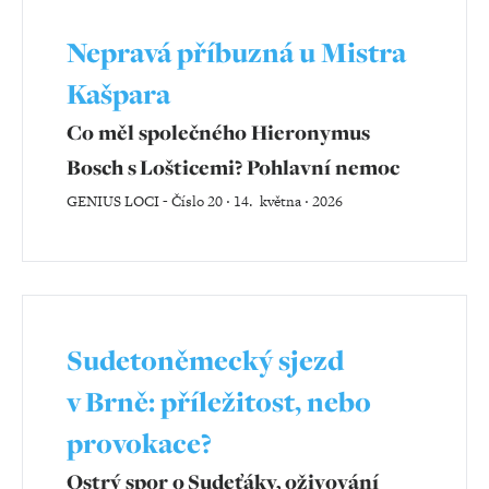
Nepravá příbuzná u Mistra
Kašpara
Co měl společného Hieronymus
Bosch s Lošticemi? Pohlavní nemoc
GENIUS LOCI
-
Číslo 20 ‧ 14. května ‧ 2026
Sudetoněmecký sjezd
v Brně: příležitost, nebo
provokace?
​​​​​​​Ostrý spor o Sudeťáky, oživování