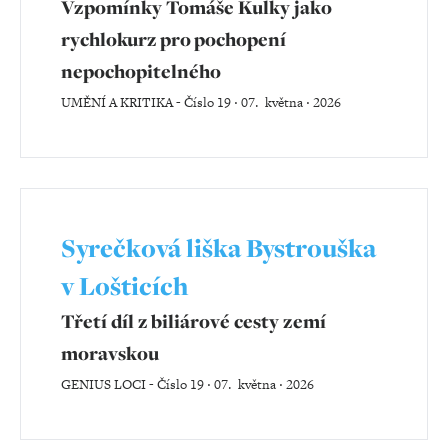
Vzpomínky Tomáše Kulky jako
rychlokurz pro pochopení
nepochopitelného
UMĚNÍ A KRITIKA
-
Číslo 19 ‧ 07. května ‧ 2026
Syrečková liška Bystrouška
v Lošticích
Třetí díl z biliárové cesty zemí
moravskou
GENIUS LOCI
-
Číslo 19 ‧ 07. května ‧ 2026