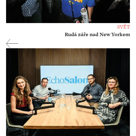
SVĚT
Rudá záře nad New Yorkem