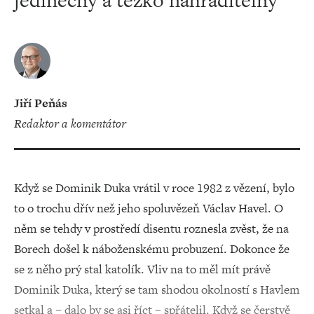
jedinečný a těžko nahraditelný
Jiří Peňás
redaktor a komentátor
Když se Dominik Duka vrátil v roce 1982 z vězení, bylo
to o trochu dřív než jeho spoluvězeň Václav Havel. O
něm se tehdy v prostředí disentu roznesla zvěst, že na
Borech došel k náboženskému probuzení. Dokonce že
se z něho prý stal katolík. Vliv na to měl mít právě
Dominik Duka, který se tam shodou okolností s Havlem
setkal a – dalo by se asi říct – spřátelil. Když se čerstvě