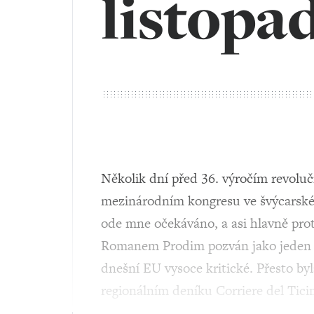
listopa
Několik dní před 36. výročím revolu
mezinárodním kongresu ve švýcarském
ode mne očekáváno, a asi hlavně pro
Romanem Prodim pozván jako jeden z
dnešní EU vysoce kritické. Přesto b
regionálním deníku Corriere del Tici