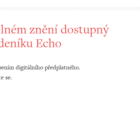
 plném znění dostupný
ýdeníku Echo
ením digitálního předplatného.
te se.