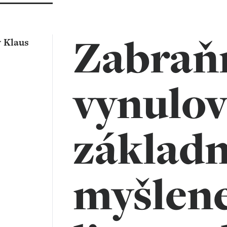
Zabraň
v Klaus
vynulov
základn
myšlen