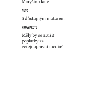
Maryšino kafe
AUTO
S důstojným motorem
PRO A PROTI
Měly by se zrušit
poplatky za
veřejnoprávní média?
Číslo 46 ‧ 13. listopadu ‧ 2025