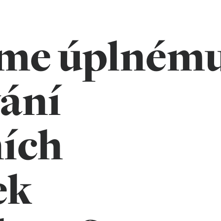
me úplném
ání
ích
ek