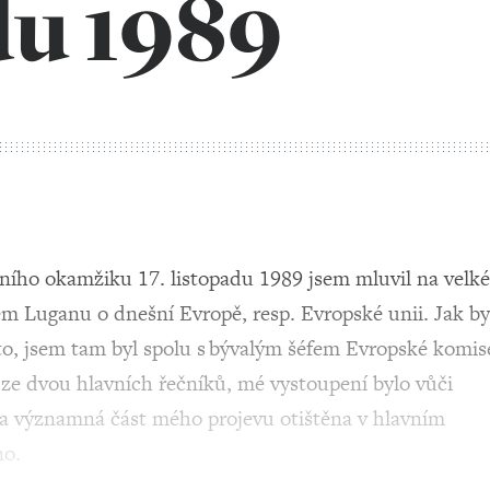
du 1989
čního okamžiku 17. listopadu 1989 jsem mluvil na velk
 Luganu o dnešní Evropě, resp. Evropské unii. Jak by
to, jsem tam byl spolu s bývalým šéfem Evropské komis
e dvou hlavních řečníků, mé vystoupení bylo vůči
yla významná část mého projevu otištěna v hlavním
no.