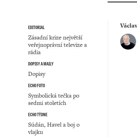
Václa
EDITORIAL
Zásadní krize největší
veřejnoprávní televize a
rádia
DOPISY A MAILY
Dopisy
ECHO FOTO
Symbolická tečka po
sedmi stoletích
ECHO TÝDNE
Súdán, Havel a boj o
vlajku