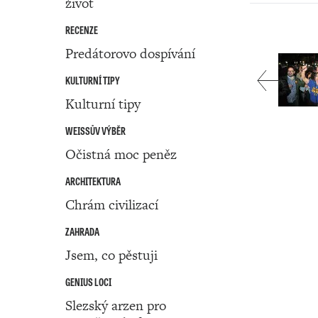
život
RECENZE
Predátorovo dospívání
KULTURNÍ TIPY
Kulturní tipy
WEISSŮV VÝBĚR
Očistná moc peněz
ARCHITEKTURA
Chrám civilizací
ZAHRADA
Jsem, co pěstuji
GENIUS LOCI
Slezský arzen pro