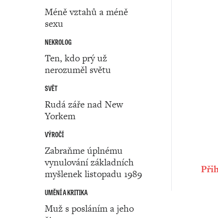
Méně vztahů a méně
sexu
NEKROLOG
Ten, kdo prý už
nerozuměl světu
SVĚT
Rudá záře nad New
Yorkem
VÝROČÍ
Zabraňme úplnému
vynulování základních
Přih
myšlenek listopadu 1989
UMĚNÍ A KRITIKA
Muž s posláním a jeho