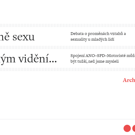
ně sexu
Debata o proměnách vztahů a
sexuality u mladých lidí
iným viděním
Spojení ANO–SPD–Motoristé můž
být tužší, než jsme mysleli
Arch