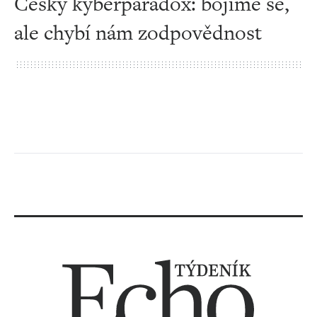
Český kyberparadox: bojíme se,
ale chybí nám zodpovědnost