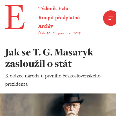
Týdeník Echo
Koupit předplatné
Archiv
Číslo 50 ‧ 11. prosince ‧ 2025
Jak se T. G. Masaryk
zasloužil o stát
K otázce národa u prvního československého
prezidenta