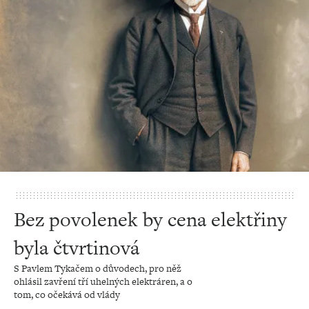
Bez povolenek by cena elektřiny
byla čtvrtinová
S Pavlem Tykačem o důvodech, pro něž
ohlásil zavření tří uhelných elektráren, a o
tom, co očekává od vlády