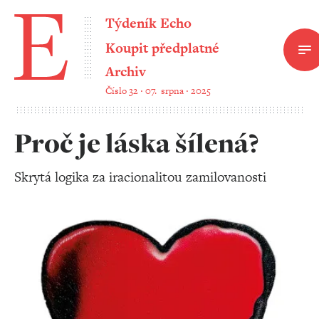
Týdeník Echo
Koupit předplatné
Archiv
Číslo 32 ‧ 07. srpna ‧ 2025
Proč je láska šílená?
Skrytá logika za iracionalitou zamilovanosti