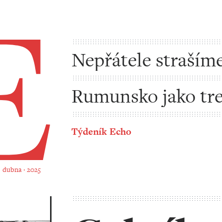
Nepřátele strašíme
fakturami
Rumunsko jako tr
pro Francii, možná
Týdeník Echo
vás
0. dubna ‧ 2025