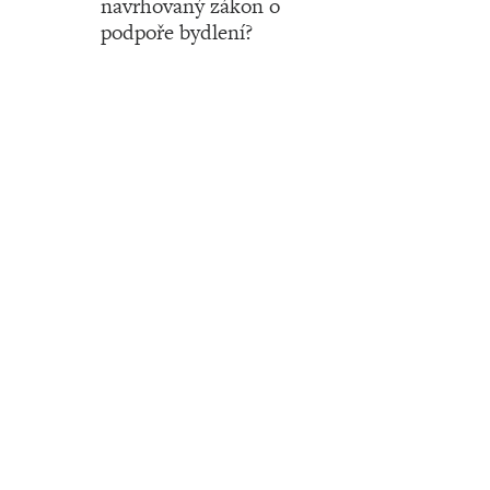
navrhovaný zákon o
podpoře bydlení?