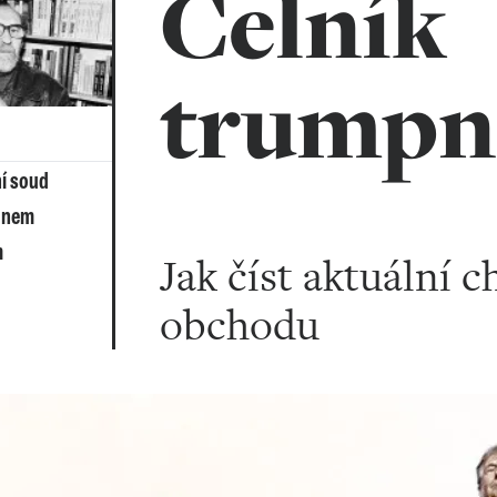
Celník
trumpn
ní soud
onem
m
Jak číst aktuální 
obchodu