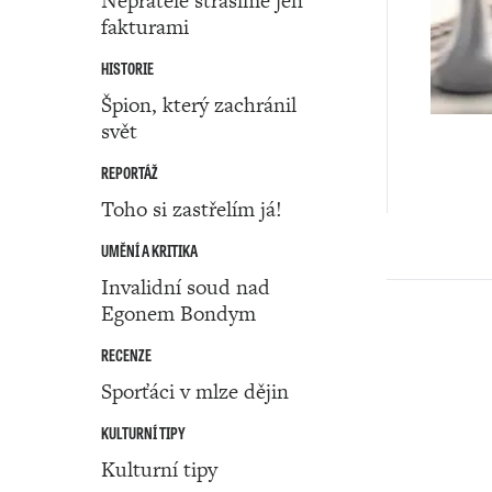
Nepřátele strašíme jen
fakturami
HISTORIE
Špion, který zachránil
svět
REPORTÁŽ
Toho si zastřelím já!
UMĚNÍ A KRITIKA
Invalidní soud nad
Egonem Bondym
RECENZE
Sporťáci v mlze dějin
KULTURNÍ TIPY
Kulturní tipy