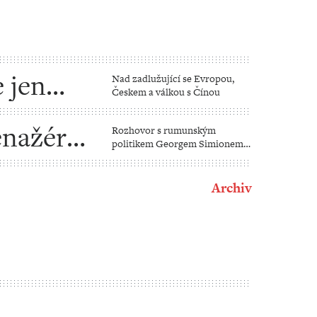
 jen
Nad zadlužující se Evropou,
Českem a válkou s Čínou
enažér
Rozhovor s rumunským
politikem Georgem Simionem,
 i pro
který je „náhradníkem“ za
zakázaného Călina Georgesca
Archiv