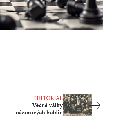
EDITORIAL
Věčné války
názorových bublin