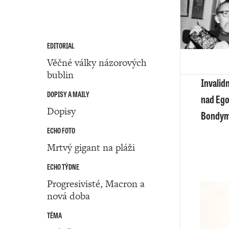
EDITORIAL
Věčné války názorových
bublin
Invalid
DOPISY A MAILY
nad Eg
Dopisy
Bondy
ECHO FOTO
Mrtvý gigant na pláži
ECHO TÝDNE
Progresivisté, Macron a
nová doba
TÉMA