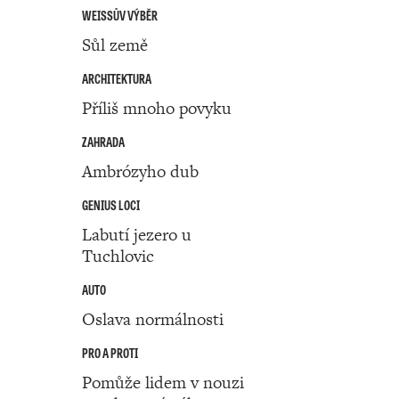
WEISSŮV VÝBĚR
Sůl země
ARCHITEKTURA
Příliš mnoho povyku
ZAHRADA
Ambrózyho dub
GENIUS LOCI
Labutí jezero u
Tuchlovic
AUTO
Oslava normálnosti
PRO A PROTI
Pomůže lidem v nouzi