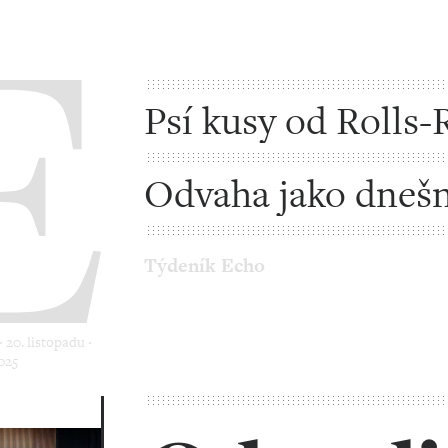
Psí kusy od Rolls-
Odvaha jako dnešn
nutnost
Týdeník Echo
 20. listopadu ‧
025