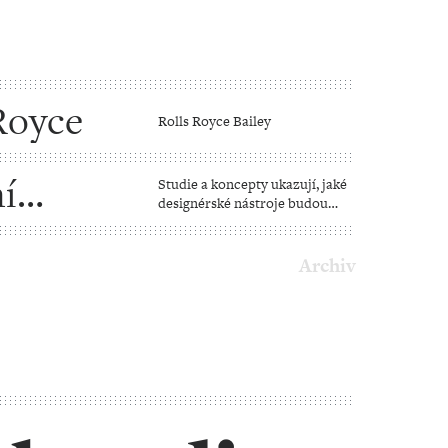
Royce
Rolls Royce Bailey
í
Studie a koncepty ukazují, jaké
designérské nástroje budou
v příštích letech
přitahovat pozornost publika
Archiv