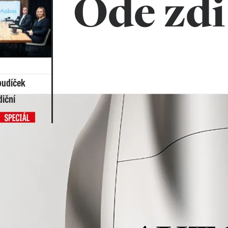
Ode zdi
 budíček
diční