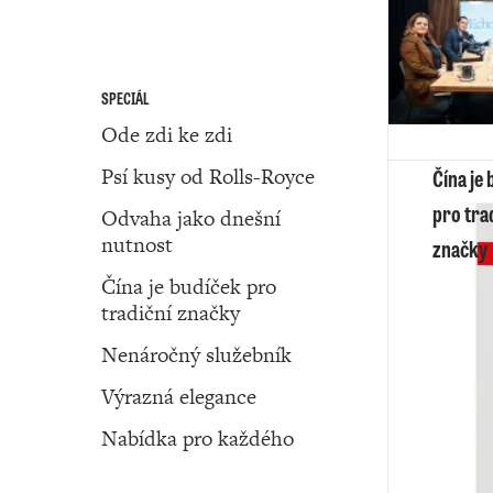
SPECIÁL
Ode zdi ke zdi
Psí kusy od Rolls-Royce
Čína je
pro tra
Odvaha jako dnešní
nutnost
značky
Čína je budíček pro
tradiční značky
Nenáročný služebník
Výrazná elegance
Nabídka pro každého