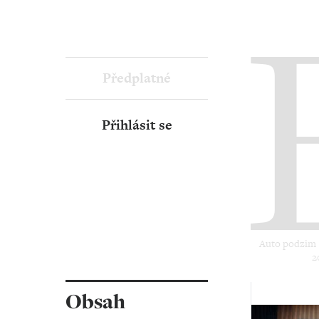
Předplatné
Přihlásit se
Auto podzim ‧
2
Obsah