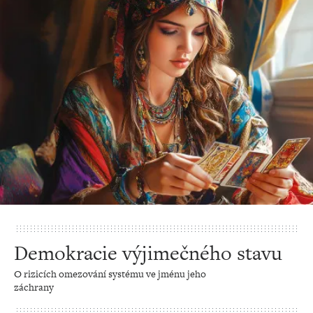
Demokracie výjimečného stavu
O rizicích omezování systému ve jménu jeho
záchrany