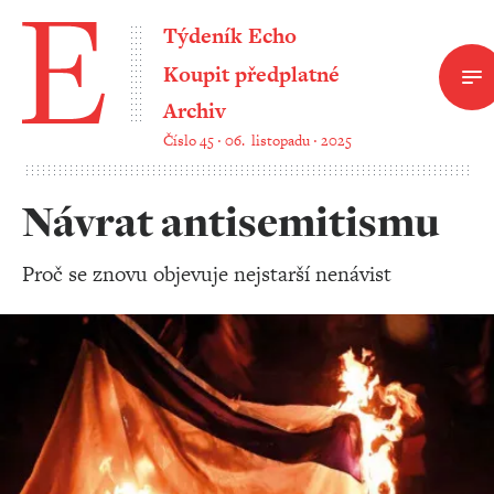
Týdeník Echo
Koupit předplatné
Archiv
Číslo 45 ‧ 06. listopadu ‧ 2025
Návrat antisemitismu
Proč se znovu objevuje nejstarší nenávist