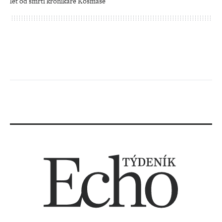
let od smrti kronikáře Kosmase