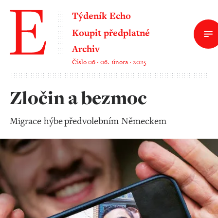
Týdeník Echo
Koupit předplatné
Archiv
Číslo 06 ‧ 06. února ‧ 2025
Zločin a bezmoc
Migrace hýbe předvolebním Německem