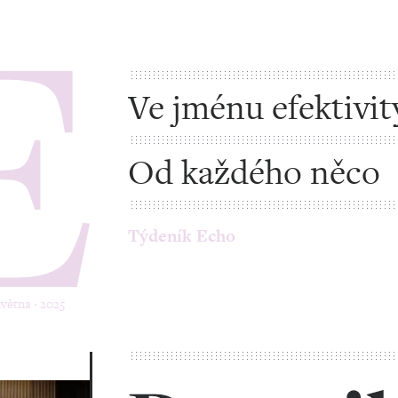
Ve jménu efektivity
výkonu
Od každého něco
Týdeník Echo
května ‧ 2025