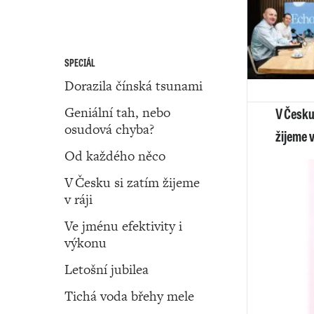
SPECIÁL
Dorazila čínská tsunami
Geniální tah, nebo
V Česku
osudová chyba?
žijeme v
Od každého něco
V Česku si zatím žijeme
v ráji
Ve jménu efektivity i
výkonu
Letošní jubilea
Tichá voda břehy mele