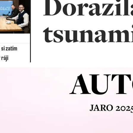
Dorazil
tsunam
 si zatím
 ráji