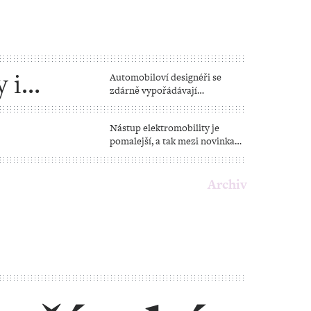
 i
Automobiloví designéři se
zdárně vypořádávají
s aerodynamikou, naštěstí
zůstává prioritní i výkon
Nástup elektromobility je
pomalejší, a tak mezi novinkami
najdeme i skvělá auta
s pohonem na naftu či benzin
Archiv