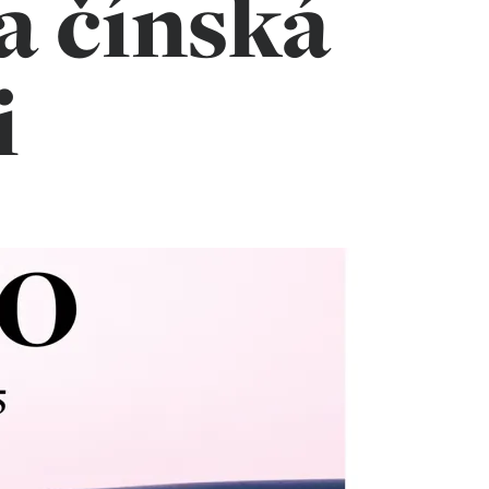
a čínská
i