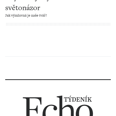
světonázor
Jak výmluvná je naše tvář?