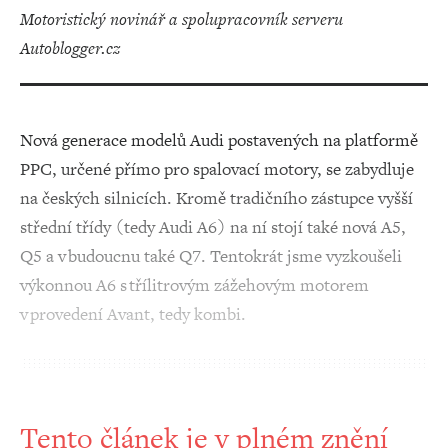
motoristický novinář a spolupracovník serveru
Autoblogger.cz
Nová generace modelů Audi postavených na platformě
PPC, určené přímo pro spalovací motory, se zabydluje
na českých silnicích. Kromě tradičního zástupce vyšší
střední třídy (tedy Audi A6) na ní stojí také nová A5,
Q5 a v budoucnu také Q7. Tentokrát jsme vyzkoušeli
výkonnou A6 s třílitrovým zážehovým motorem
v provedení Avant, tedy kombi.
Tento článek je v plném znění