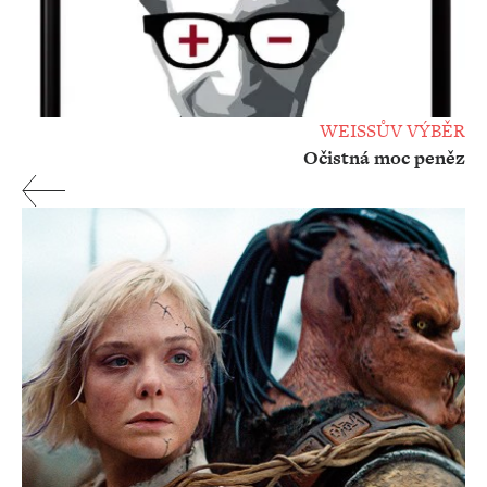
WEISSŮV VÝBĚR
Očistná moc peněz