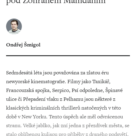
pod Zohranem Mamdanim
Ondřej Šmigol
Sedmdesátá léta jsou považována za zlatou éru
newyorské kinematografie. Filmy jako Taxikář,
Francouzská spojka, Serpico, Psí odpoledne, Špinavé
ulice či Přepadení vlaku z Pelhamu jsou některé z
klasických kriminálních thrillerů natočených v této
době v New Yorku. Tento úspěch ale měl odvrácenou
stranu. Velké jablko, jak zní jedna z přezdívek města, se
stalo oblíbenou kulisou pro příběhy z drsného podsvětí,