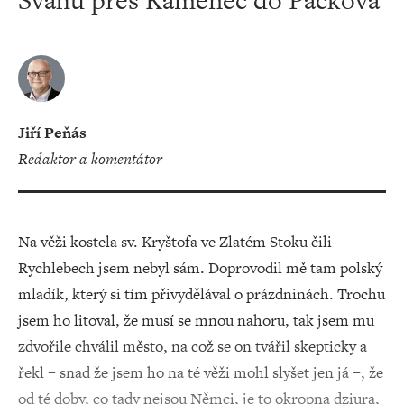
Svahu přes Kamenec do Pačkova
Jiří Peňás
redaktor a komentátor
Na věži kostela sv. Kryštofa ve Zlatém Stoku čili
Rychlebech jsem nebyl sám. Doprovodil mě tam polský
mladík, který si tím přivydělával o prázdninách. Trochu
jsem ho litoval, že musí se mnou nahoru, tak jsem mu
zdvořile chválil město, na což se on tvářil skepticky a
řekl – snad že jsem ho na té věži mohl slyšet jen já –, že
od té doby, co tady nejsou Němci, je to okropna dziura,