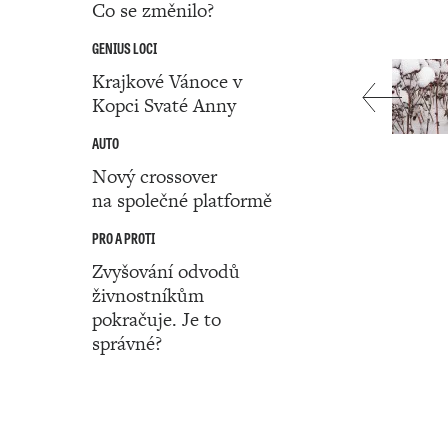
Co se změnilo?
GENIUS LOCI
Krajkové Vánoce v
Kopci Svaté Anny
AUTO
Nový crossover
na společné platformě
PRO A PROTI
Zvyšování odvodů
živnostníkům
pokračuje. Je to
správné?
Číslo 01 ‧ 02. ledna ‧ 2025