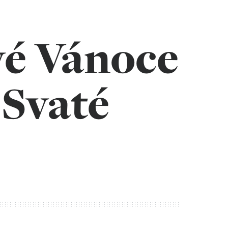
vé Vánoce
 Svaté