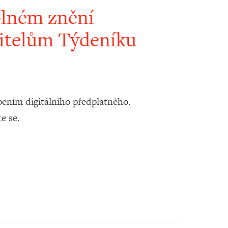
plném znění
itelům Týdeníku
ením digitálního předplatného.
te se.