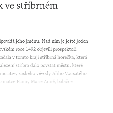
 ve stříbrném
dpovídá jeho jménu. Nad ním je ještě jeden
vském roce 1492 objevili prospektoři
začala v tomto kraji stříbrná horečka, která
alezení stříbra dalo povstat městu, které
 iniciativy saského vévody Jiřího Vousatého
po matce Panny Marie Anně, babičce