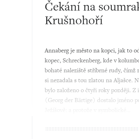
Čekání na soumrak
Krušnohoří
Annaberg je město na kopci, jak to o
kopec, Schreckenberg, kde v kolumbo
bohaté naleziště stříbrné rudy, čímž 
si nezadala s tou zlatou na Aljašce. N
bylo založeno o čtyři roky později. Z
(Georg der Bärtige) dostalo jméno 
Ježíšově: a protože v symbolické…