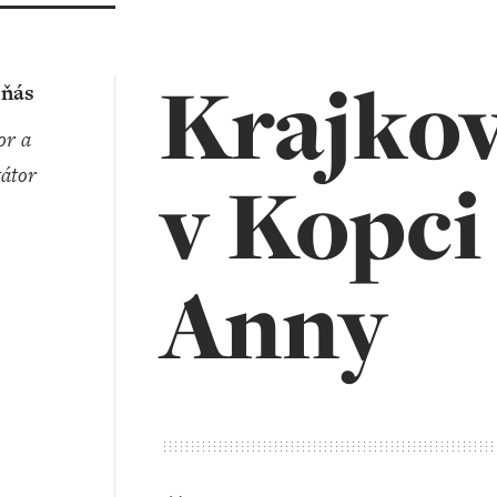
Krajko
eňás
átor
v Kopci
Anny