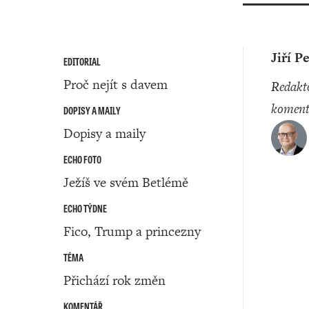
Jiří P
EDITORIAL
Proč nejít s davem
redaktor a
koment
DOPISY A MAILY
Dopisy a maily
ECHO FOTO
Ježíš ve svém Betlémě
ECHO TÝDNE
Fico, Trump a princezny
TÉMA
Přichází rok změn
KOMENTÁŘ