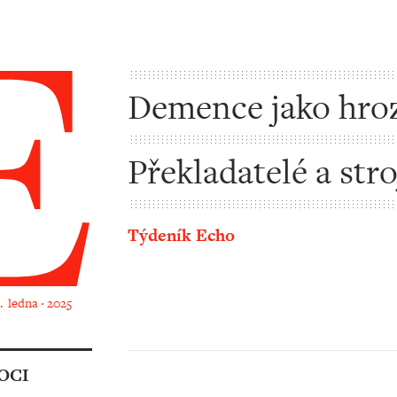
Demence jako hro
dneška
Překladatelé a stro
které je nahradí
Týdeník Echo
2. ledna ‧ 2025
OCI