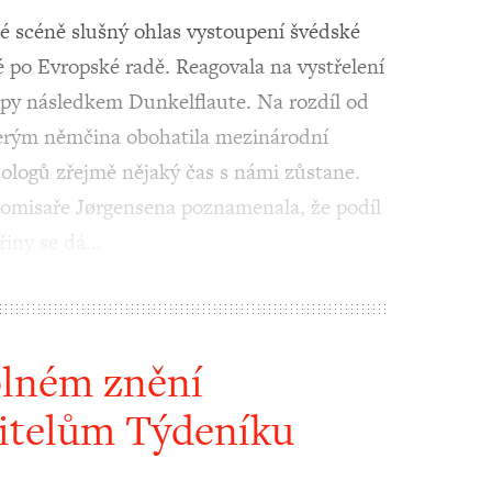
 scéně slušný ohlas vystoupení švédské
 po Evropské radě. Reagovala na vystřelení
ropy následkem Dunkelflaute. Na rozdíl od
terým němčina obohatila mezinárodní
tologů zřejmě nějaký čas s námi zůstane.
omisaře Jørgensena poznamenala, že podíl
řiny se dá…
plném znění
itelům Týdeníku