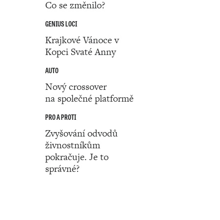
Co se změnilo?
GENIUS LOCI
Krajkové Vánoce v
Kopci Svaté Anny
AUTO
Nový crossover
na společné platformě
PRO A PROTI
Zvyšování odvodů
živnostníkům
pokračuje. Je to
správné?
Číslo 01 ‧ 02. ledna ‧ 2025