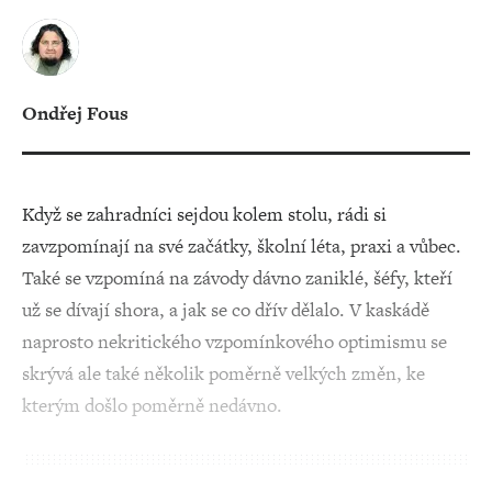
Ondřej Fous
Když se zahradníci sejdou kolem stolu, rádi si
zavzpomínají na své začátky, školní léta, praxi a vůbec.
Také se vzpomíná na závody dávno zaniklé, šéfy, kteří
už se dívají shora, a jak se co dřív dělalo. V kaskádě
naprosto nekritického vzpomínkového optimismu se
skrývá ale také několik poměrně velkých změn, ke
kterým došlo poměrně nedávno.