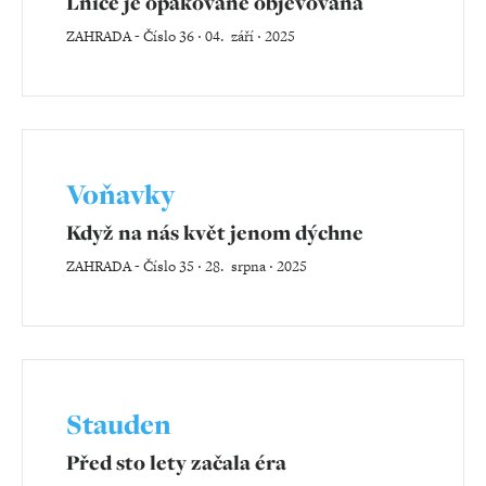
Lnice je opakovaně objevována
ZAHRADA
-
Číslo 36 ‧ 04. září ‧ 2025
Voňavky
Když na nás květ jenom dýchne
ZAHRADA
-
Číslo 35 ‧ 28. srpna ‧ 2025
Stauden
Před sto lety začala éra