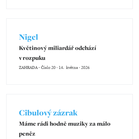
Nigel
Květinový miliardář odchází
v rozpuku
ZAHRADA
-
Číslo 20 ‧ 14. května ‧ 2026
Cibulový zázrak
Máme rádi hodně muziky za málo
peněz