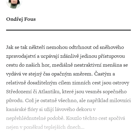
Ondřej Fous
Jak se tak někteří nemohou odtrhnout od sněhového
zpravodajství a ucpávají zdánlivě jedinou přístupovou
cestu do našich hor, mediálně neatraktivní menšina se
vydává ve stejný čas opačným směrem. Častým a
relativně dosažitelným cílem zimních cest jsou ostrovy
Středozemí či Atlantiku, které jsou vesměs sopečného
původu. Což je ostatně všechno, ale například milovníci
kanárské flóry si užijí lávového dekoru v
nepřehlédnutelné podobě. Kouzlo těchto cest spočívá
nejen v poněkud teplejších dnech…