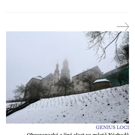
GENIUS LOCI
Obrozenecká a jiná slast ve městě Náchodě