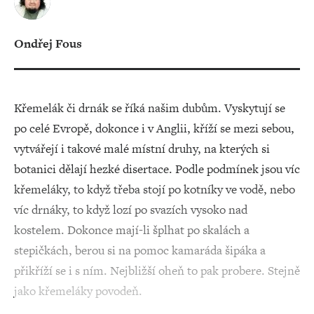
Ondřej Fous
Křemelák či drnák se říká našim dubům. Vyskytují se
po celé Evropě, dokonce i v Anglii, kříží se mezi sebou,
vytvářejí i takové malé místní druhy, na kterých si
botanici dělají hezké disertace. Podle podmínek jsou víc
křemeláky, to když třeba stojí po kotníky ve vodě, nebo
víc drnáky, to když lozí po svazích vysoko nad
kostelem. Dokonce mají-li šplhat po skalách a
stepičkách, berou si na pomoc kamaráda šipáka a
přikříží se i s ním. Nejbližší oheň to pak probere. Stejně
jako křemeláky povodeň.