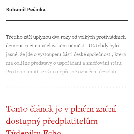
Bohumil Pečinka
Třetího září uplynou dva roky od velkých protivládních
demonstrací na Václavském náměstí. Už tehdy bylo
jasné, že jde o vystoupení části české společnosti, která
má odlišné představy o uspořádání a směřování státu.
Pro toho hnutí se vžilo nepřesné označení dezoláti.
Tento článek je v plném znění
dostupný předplatitelům
Týdeníku Echo