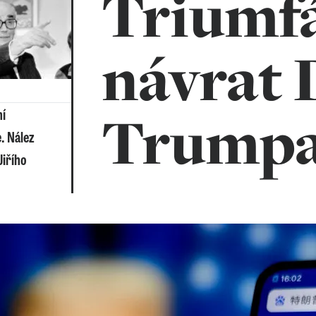
Triumfá
návrat 
Trump
ní
. Nález
Jiřího