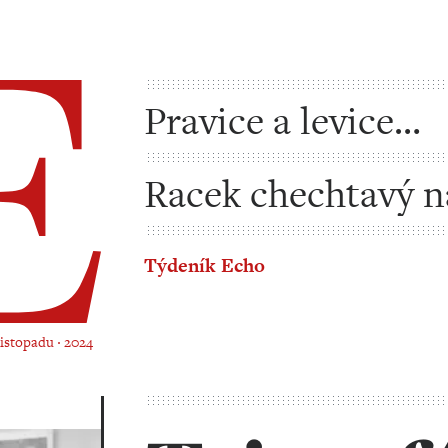
Pravice a levice
neexistují?
Racek chechtavý n
Jadranu
Týdeník Echo
 listopadu ‧ 2024