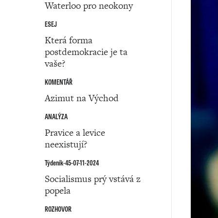
Waterloo pro neokony
ESEJ
Která forma
postdemokracie je ta
vaše?
KOMENTÁŘ
Azimut na Východ
ANALÝZA
Pravice a levice
neexistují?
Týdeník-45-07-11-2024
Socialismus prý vstává z
popela
ROZHOVOR