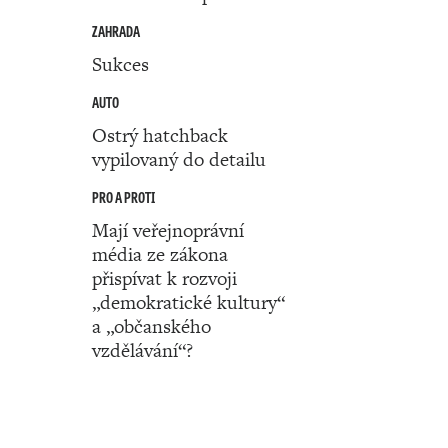
ZAHRADA
Sukces
AUTO
Ostrý hatchback
vypilovaný do detailu
PRO A PROTI
Mají veřejnoprávní
média ze zákona
přispívat k rozvoji
„demokratické kultury“
a „občanského
vzdělávání“?