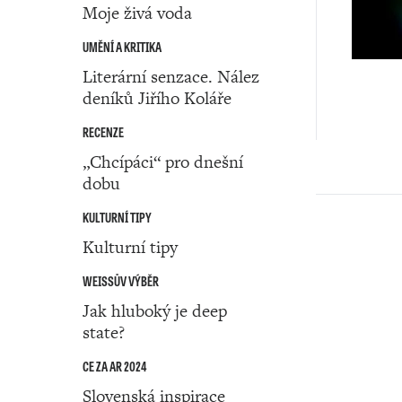
Moje živá voda
UMĚNÍ A KRITIKA
Literární senzace. Nález
deníků Jiřího Koláře
RECENZE
„Chcípáci“ pro dnešní
dobu
KULTURNÍ TIPY
Kulturní tipy
WEISSŮV VÝBĚR
Jak hluboký je deep
state?
CE ZA AR 2024
Slovenská inspirace