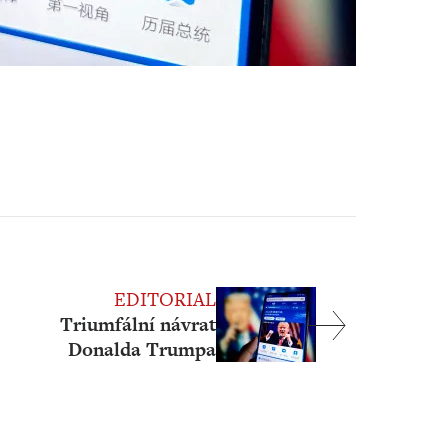
EDITORIAL
Triumfální návrat
Donalda Trumpa