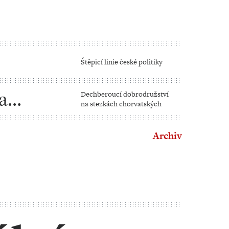
Štěpicí linie české politiky
a
Dechberoucí dobrodružství
na stezkách chorvatských
Archiv