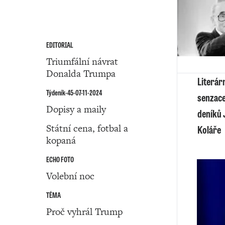
EDITORIAL
Triumfální návrat
Donalda Trumpa
Literár
Týdeník-45-07-11-2024
senzace
Dopisy a maily
deníků 
Státní cena, fotbal a
Koláře
kopaná
ECHO FOTO
Volební noc
TÉMA
Proč vyhrál Trump