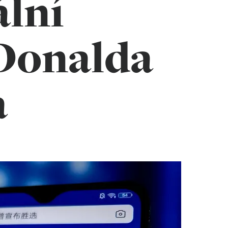
lní
Donalda
a