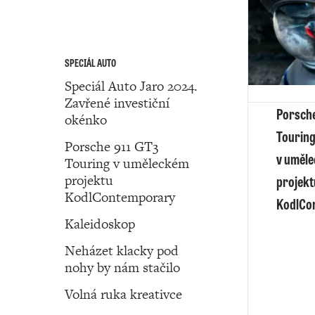
SPECIÁL AUTO
Speciál Auto Jaro 2024.
Zavřené investiční
Porsche
okénko
Tourin
Porsche 911 GT3
v uměl
Touring v uměleckém
projektu
projekt
KodlContemporary
KodlCo
Kaleidoskop
Neházet klacky pod
nohy by nám stačilo
Volná ruka kreativce