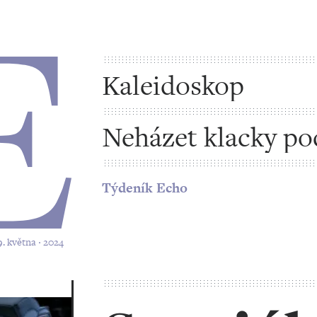
Kaleidoskop
Neházet klacky po
by nám stačilo
Týdeník Echo
9. května ‧ 2024