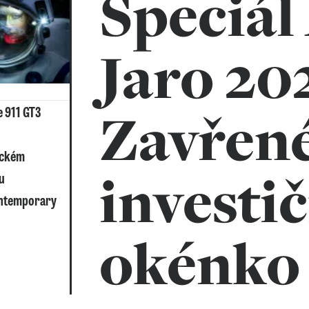
Speciál
Jaro 20
Zavřen
 911 GT3
g
eckém
investi
u
ntemporary
okénko