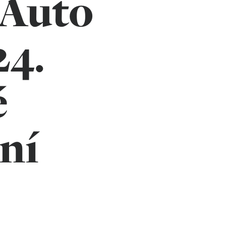
 Auto
24.
é
ční