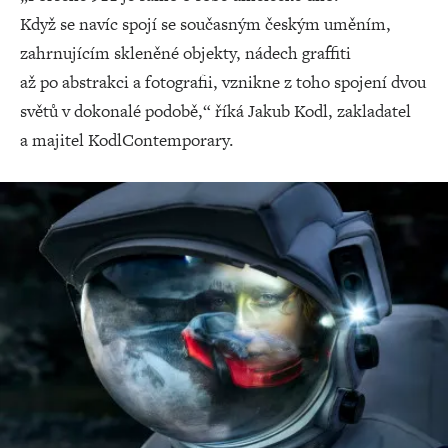
Když se navíc spojí se současným českým uměním,
zahrnujícím skleněné objekty, nádech graffiti
až po abstrakci a fotografii, vznikne z toho spojení dvou
světů v dokonalé podobě,“ říká Jakub Kodl, zakladatel
a majitel KodlContemporary.