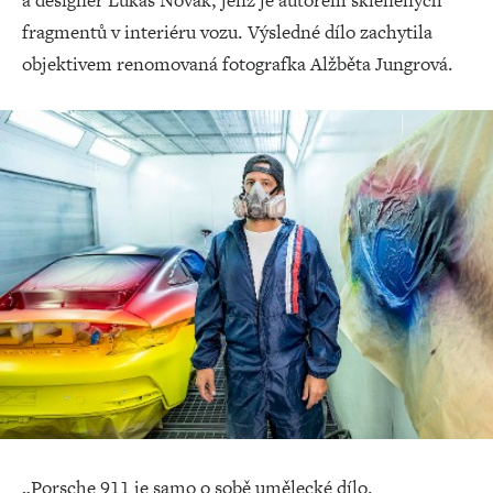
a designér Lukáš Novák, jenž je autorem skleněných
fragmentů v interiéru vozu. Výsledné dílo zachytila
objektivem renomovaná fotografka Alžběta Jungrová.
„Porsche 911 je samo o sobě umělecké dílo.