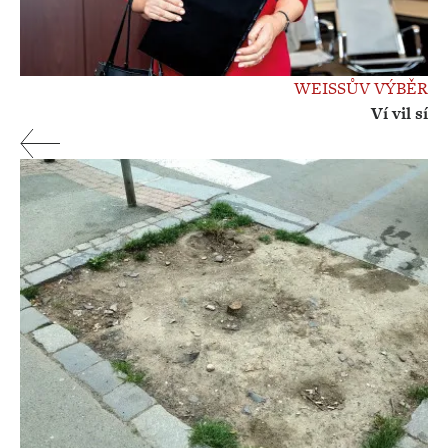
WEISSŮV VÝBĚR
Ví vil sí