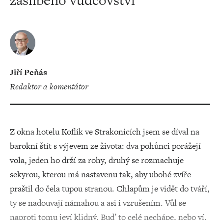
zaslíbeno vůdcovství
Jiří Peňás
redaktor a komentátor
Z okna hotelu Koflík ve Strakonicích jsem se díval na
barokní štít s výjevem ze života: dva pohůnci porážejí
vola, jeden ho drží za rohy, druhý se rozmachuje
sekyrou, kterou má nastavenu tak, aby ubohé zvíře
praštil do čela tupou stranou. Chlapům je vidět do tváří,
ty se nadouvají námahou a asi i vzrušením. Vůl se
naproti tomu jeví klidný. Buď to celé nechápe, nebo ví,