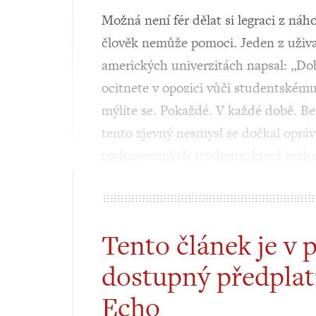
Možná není fér dělat si legraci z náh
člověk nemůže pomoci. Jeden z uživa
amerických univerzitách napsal: „Do
ocitnete v opozici vůči studentskému
mýlíte se. Pokaždé. V každé době. B
tento zjevný nesmysl se dočkal oprá
podporovaných studenty, která rozh
Tento článek je v 
dostupný předplat
Echo