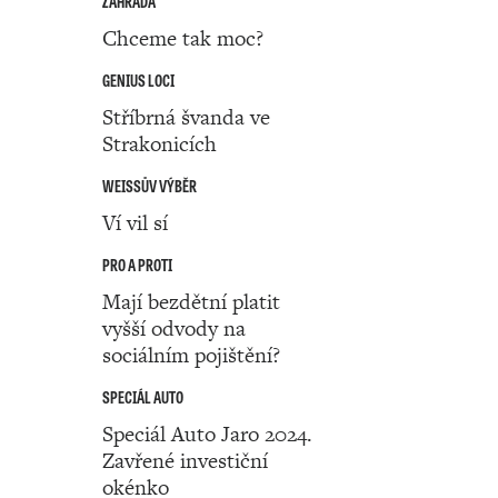
ZAHRADA
Chceme tak moc?
GENIUS LOCI
Stříbrná švanda ve
Strakonicích
WEISSŮV VÝBĚR
Ví vil sí
PRO A PROTI
Mají bezdětní platit
vyšší odvody na
sociálním pojištění?
SPECIÁL AUTO
Speciál Auto Jaro 2024.
Zavřené investiční
okénko