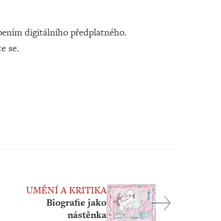
ením digitálního předplatného.
te se.
UMĚNÍ A KRITIKA
Biografie jako
nástěnka