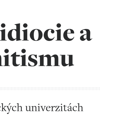
idiocie a
mitismu
ckých univerzitách