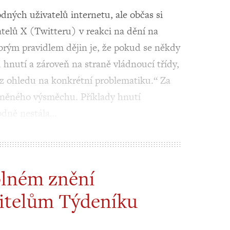
odných uživatelů internetu, ale občas si
telů X (Twitteru) v reakci na dění na
brým pravidlem dějin je, že pokud se někdy
 hnutí a zároveň na straně vládnoucí třídy,
ez ohledu na konkrétní problematiku.“ Za
vněného výsměchu. Příklady hnutí
odně nestála…
plném znění
itelům Týdeníku