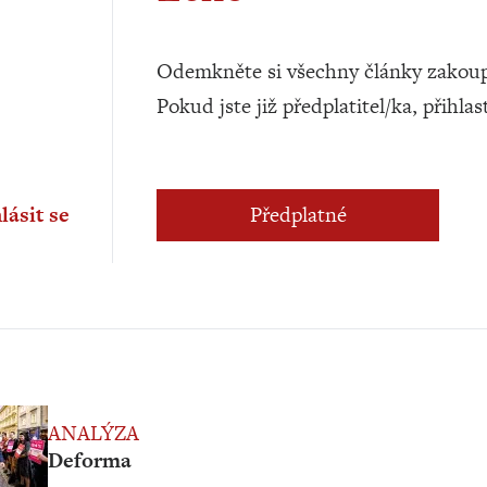
Odemkněte si všechny články zakoup
Pokud jste již předplatitel/ka, přihlas
lásit se
Předplatné
ANALÝZA
Deforma