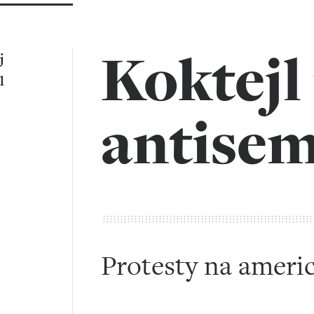
Koktejl 
j
l
antise
Protesty na ameri