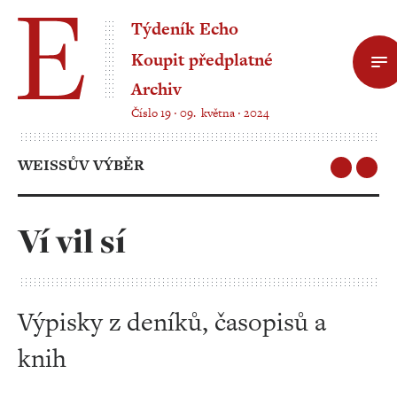
Týdeník Echo
Koupit předplatné
Archiv
Číslo 19 ‧ 09. května ‧ 2024
WEISSŮV VÝBĚR
Ví vil sí
Výpisky z deníků, časopisů a
knih