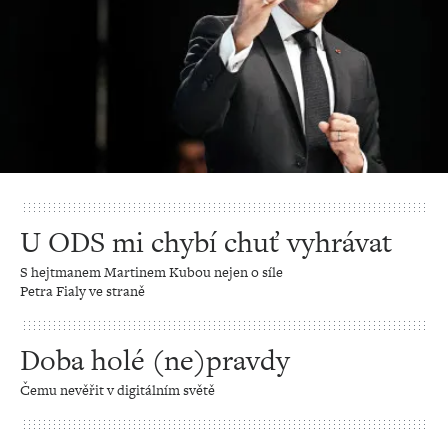
U ODS mi chybí chuť vyhrávat
S hejtmanem Martinem Kubou nejen o síle
Petra Fialy ve straně
Doba holé (ne)pravdy
Čemu nevěřit v digitálním světě