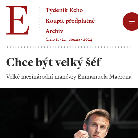
Týdeník Echo
Koupit předplatné
Archiv
Číslo 11 ‧ 14. března ‧ 2024
Chce být velký šéf
Velké mezinárodní manévry Emmanuela Macrona