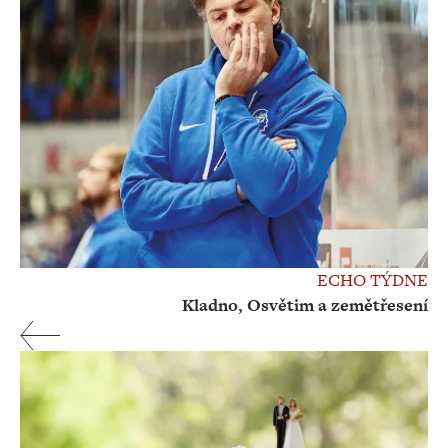
ECHO TÝDNE
Kladno, Osvětim a zemětřesení