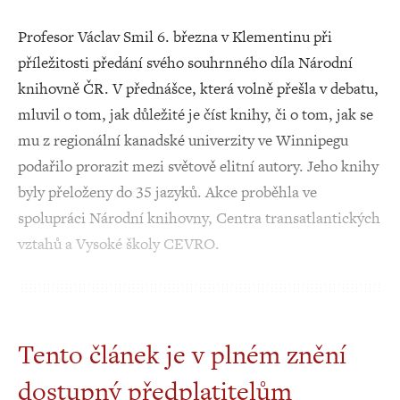
Profesor Václav Smil 6. března v Klementinu při
příležitosti předání svého souhrnného díla Národní
knihovně ČR. V přednášce, která volně přešla v debatu,
mluvil o tom, jak důležité je číst knihy, či o tom, jak se
mu z regionální kanadské univerzity ve Winnipegu
podařilo prorazit mezi světově elitní autory. Jeho knihy
byly přeloženy do 35 jazyků. Akce proběhla ve
spolupráci Národní knihovny, Centra transatlantických
vztahů a Vysoké školy CEVRO.
Tento článek je v plném znění
dostupný předplatitelům